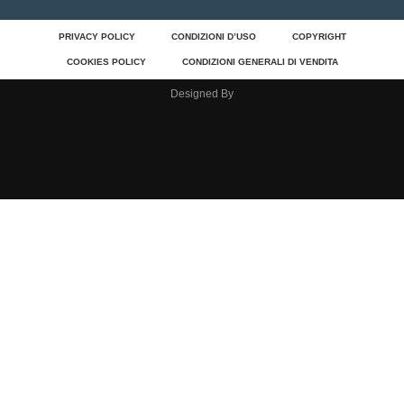
PRIVACY POLICY
CONDIZIONI D’USO
COPYRIGHT
COOKIES POLICY
CONDIZIONI GENERALI DI VENDITA
Designed By
Clos
Chiusi Per Ferie
Comunichiamo che saremo chiusi per ferie dall’8 al 23
agosto compresi. Le spedizioni riprenderanno