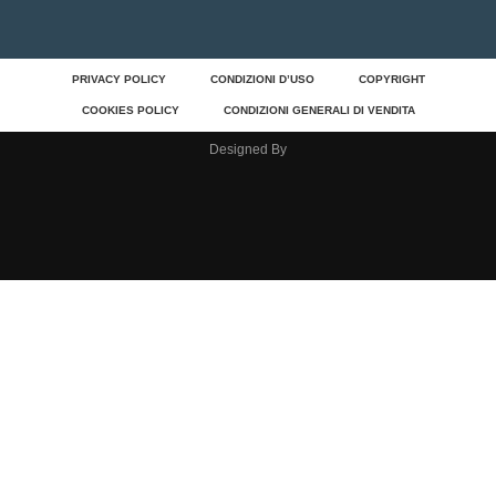
PRIVACY POLICY
CONDIZIONI D’USO
COPYRIGHT
COOKIES POLICY
CONDIZIONI GENERALI DI VENDITA
Designed By
Clos
Chiusi Per Ferie