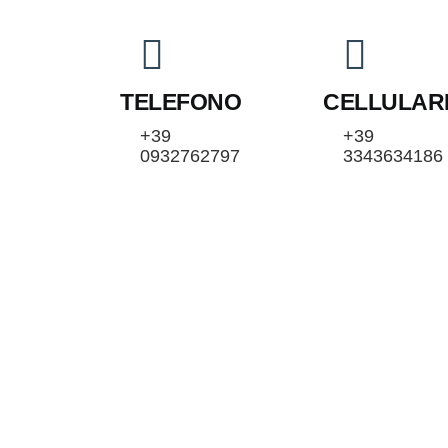
TELEFONO
CELLULAR
+39
+39
0932762797
3343634186