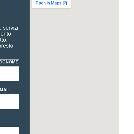
e servizi
mento
tto.
presto
COGNOME
EMAIL