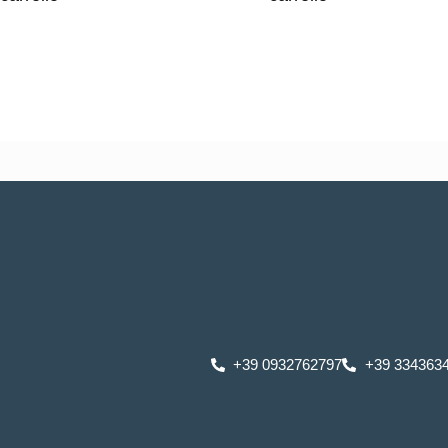
+39 0932762797
+39 334363