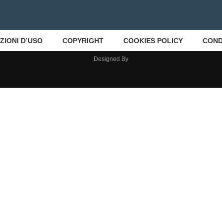
ZIONI D’USO
COPYRIGHT
COOKIES POLICY
COND
Designed By
Close This Module
I