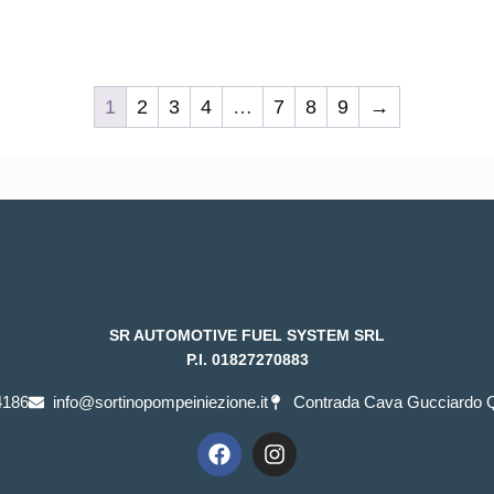
1
2
3
4
…
7
8
9
→
SR AUTOMOTIVE FUEL SYSTEM SRL
P.I. 01827270883
4186
info@sortinopompeiniezione.it
Contrada Cava Gucciardo Qu