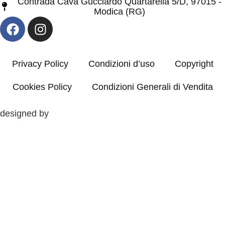
Contrada Cava Gucciardo Quartarella 5/D, 97015 -
Modica (RG)
Privacy Policy
Condizioni d’uso
Copyright
Cookies Policy
Condizioni Generali di Vendita
designed by
Clos
Chiusi Per Ferie