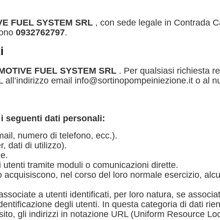
VE FUEL SYSTEM SRL
, con sede legale in Contrada 
fono
0932762797
.
i
MOTIVE FUEL SYSTEM SRL
. Per qualsiasi richiesta r
’indirizzo email info@sortinopompeiniezione.it o al n
eguenti dati personali:
mail, numero di telefono, ecc.).
 dati di utilizzo).
le.
i utenti tramite moduli o comunicazioni dirette.
 acquisiscono, nel corso del loro normale esercizio, alcun
ciate a utenti identificati, per loro natura, se associate 
entificazione degli utenti. In questa categoria di dati rien
sito, gli indirizzi in notazione URL (Uniform Resource Locat