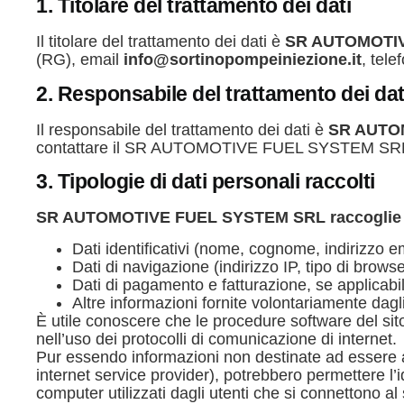
1. Titolare del trattamento dei dati
Il titolare del trattamento dei dati è
SR AUTOMOTI
(RG), email
info@sortinopompeiniezione.it
, tele
2. Responsabile del trattamento dei dat
Il responsabile del trattamento dei dati è
SR AUTO
contattare il SR AUTOMOTIVE FUEL SYSTEM SRL all
3. Tipologie di dati personali raccolti
SR AUTOMOTIVE FUEL SYSTEM SRL raccoglie i s
Dati identificativi (nome, cognome, indirizzo e
Dati di navigazione (indirizzo IP, tipo di browser,
Dati di pagamento e fatturazione, se applicabi
Altre informazioni fornite volontariamente dagl
È utile conoscere che le procedure software del sito
nell’uso dei protocolli di comunicazione di internet.
Pur essendo informazioni non destinate ad essere asso
internet service provider), potrebbero permettere l’id
computer utilizzati dagli utenti che si connettono al 