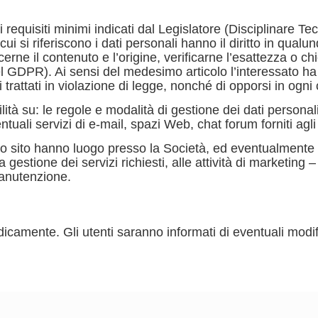
equisiti minimi indicati dal Legislatore (Disciplinare Te
i cui si riferiscono i dati personali hanno il diritto in q
rne il contenuto e l’origine, verificarne l’esattezza o c
del GDPR). Ai sensi del medesimo articolo l’interessato ha i
rattati in violazione di legge, nonché di opporsi in ogni c
à su: le regole e modalità di gestione dei dati personali d
tuali servizi di e-mail, spazi Web, chat forum forniti agli 
esto sito hanno luogo presso la Società, ed eventualmente
gestione dei servizi richiesti, alle attività di marketing – 
manutenzione.
camente. Gli utenti saranno informati di eventuali modif