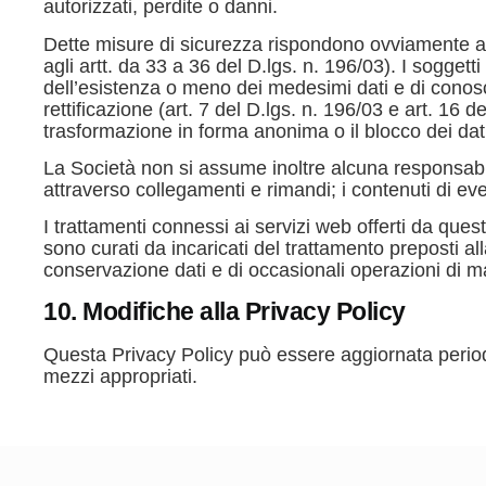
autorizzati, perdite o danni.
Dette misure di sicurezza rispondono ovviamente ai r
agli artt. da 33 a 36 del D.lgs. n. 196/03). I soggett
dell’esistenza o meno dei medesimi dati e di conosce
rettificazione (art. 7 del D.lgs. n. 196/03 e art. 16 
trasformazione in forma anonima o il blocco dei dati t
La Società non si assume inoltre alcuna responsabilit
attraverso collegamenti e rimandi; i contenuti di even
I trattamenti connessi ai servizi web offerti da qu
sono curati da incaricati del trattamento preposti alla 
conservazione dati e di occasionali operazioni di 
10. Modifiche alla Privacy Policy
Questa Privacy Policy può essere aggiornata periodi
mezzi appropriati.