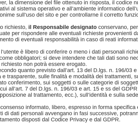
rver, la dimensione del file ottenuto in risposta, il codice
lativi al sistema operativo e all’ambiente informatico dell’
 anonime sull’uso del sito e per controllarne il corretto fun
o richiesto,
il Responsabile designato
conservano, per 
ate per rispondere alle eventuali richieste provenienti da
mento di eventuali responsabilità in caso di reati informati
l’utente è libero di conferire o meno i dati personali richi
ome obbligatori; si deve intendere che tali dati sono nece
o richiesto non potrà essere erogato.
condo quanto previsto dall’art. 13 del D.lgs. n. 196/03 e 
e trasparente, sulle finalità e modalità dei trattamenti, su
o conferimento, sui soggetti o sulle categorie di soggett
 di cui all’art. 7 del D.lgs. n. 196/03 e art. 15 e ss del G
posizione al trattamento, ecc.), sull’identità e sulla sed
 consenso informato, libero, espresso in forma specifica
 di dati personali avvengano in fasi successive, potranno
attamento disposti dal Codice Privacy e dal GDPR.