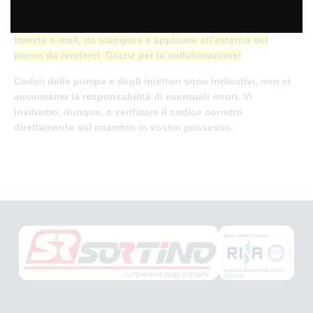
addebiteremo il valore carcassa. Provvederemo in anticipo
ad inviarvi la lettera di vettura, del corriere utilizzato,
tramite e-mail, da stampare e applicare all’esterno del
pacco da renderci. Grazie per la collaborazione!
Codici delle pompe e degli iniettori sono indicativi, non ci
assumiamo la responsabilità di eventuali errori. Vi
invitiamo, dunque, a verificare il codice corretto
direttamente sul ricambio in vostro possesso.