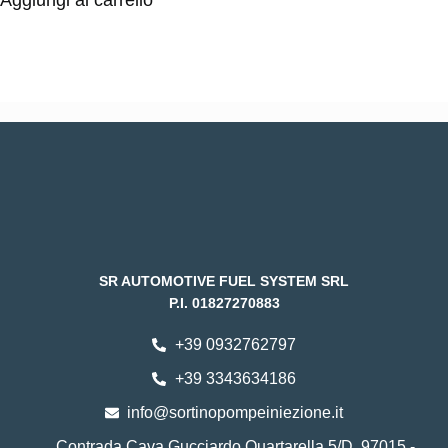
Aggiungi al carrello
SR AUTOMOTIVE FUEL SYSTEM SRL
P.I. 01827270883
+39 0932762797
+39 3343634186
info@sortinopompeiniezione.it
Contrada Cava Gucciardo Quartarella 5/D, 97015 -