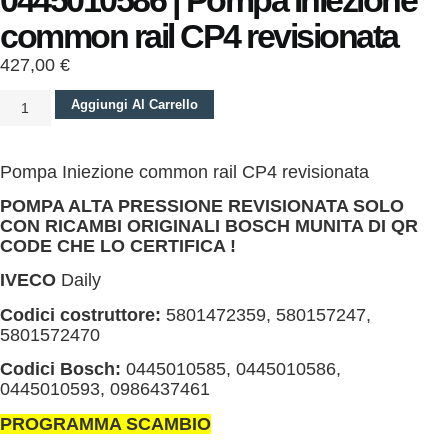
0445010586 | Pompa Iniezione
common rail CP4 revisionata
427,00
€
Aggiungi Al Carrello
Pompa Iniezione common rail CP4 revisionata
POMPA ALTA PRESSIONE REVISIONATA SOLO
CON RICAMBI ORIGINALI BOSCH MUNITA DI QR
CODE CHE LO CERTIFICA !
IVECO
Daily
Codici costruttore:
5801472359
, 580157247
,
5801572470
Codici Bosch:
0445010585, 0445010586,
0445010593, 0986437461
PROGRAMMA SCAMBIO