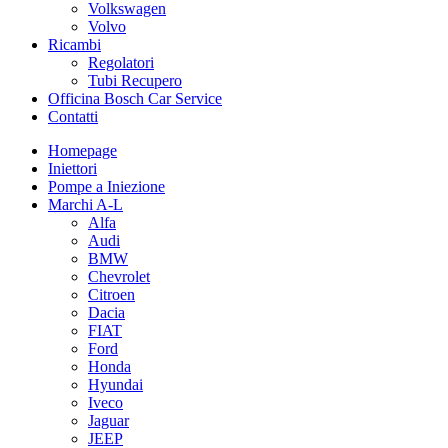
Volkswagen
Volvo
Ricambi
Regolatori
Tubi Recupero
Officina Bosch Car Service
Contatti
Homepage
Iniettori
Pompe a Iniezione
Marchi A-L
Alfa
Audi
BMW
Chevrolet
Citroen
Dacia
FIAT
Ford
Honda
Hyundai
Iveco
Jaguar
JEEP