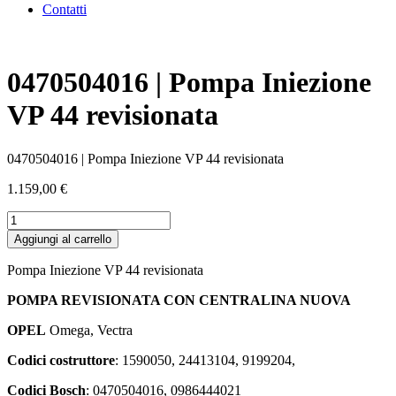
Contatti
0470504016 | Pompa Iniezione
VP 44 revisionata
0470504016 | Pompa Iniezione VP 44 revisionata
1.159,00
€
0470504016
|
Aggiungi al carrello
Pompa
Iniezione
Pompa Iniezione VP 44 revisionata
VP
44
POMPA REVISIONATA CON CENTRALINA NUOVA
revisionata
quantità
OPEL
Omega, Vectra
Codici costruttore
: 1590050, 24413104, 9199204,
Codici Bosch
: 0470504016, 0986444021