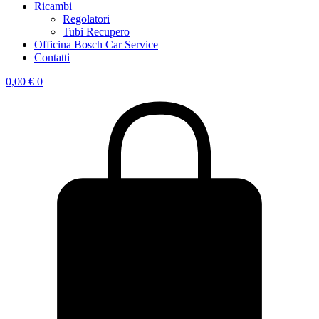
Ricambi
Regolatori
Tubi Recupero
Officina Bosch Car Service
Contatti
0,00
€
0