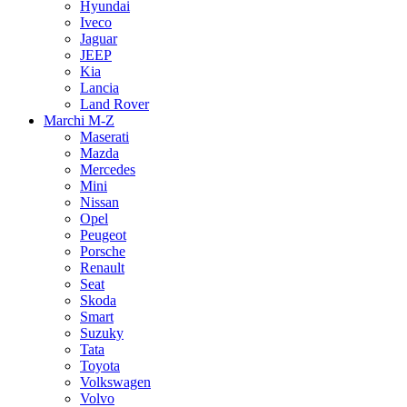
Hyundai
Iveco
Jaguar
JEEP
Kia
Lancia
Land Rover
Marchi M-Z
Maserati
Mazda
Mercedes
Mini
Nissan
Opel
Peugeot
Porsche
Renault
Seat
Skoda
Smart
Suzuky
Tata
Toyota
Volkswagen
Volvo