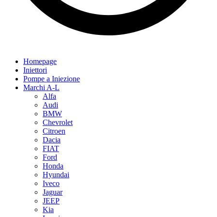
Homepage
Iniettori
Pompe a Iniezione
Marchi A-L
Alfa
Audi
BMW
Chevrolet
Citroen
Dacia
FIAT
Ford
Honda
Hyundai
Iveco
Jaguar
JEEP
Kia