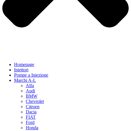
Homepage
Iniettori
Pompe a Iniezione
Marchi A-L
Alfa
Audi
BMW
Chevrolet
Citroen
Dacia
FIAT
Ford
Honda