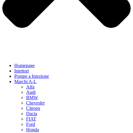
Homepage
Iniettori
Pompe a Iniezione
Marchi A-L
Alfa
Audi
BMW
Chevrolet
Citroen
Dacia
FIAT
Ford
Honda