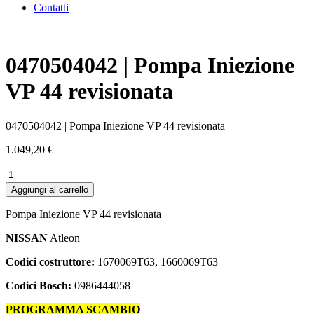
Contatti
0470504042 | Pompa Iniezione
VP 44 revisionata
0470504042 | Pompa Iniezione VP 44 revisionata
1.049,20
€
0470504042
|
Aggiungi al carrello
Pompa
Iniezione
Pompa Iniezione VP 44 revisionata
VP
44
NISSAN
Atleon
revisionata
quantità
Codici costruttore:
1670069T63, 1660069T63
Codici Bosch:
0986444058
PROGRAMMA SCAMBIO