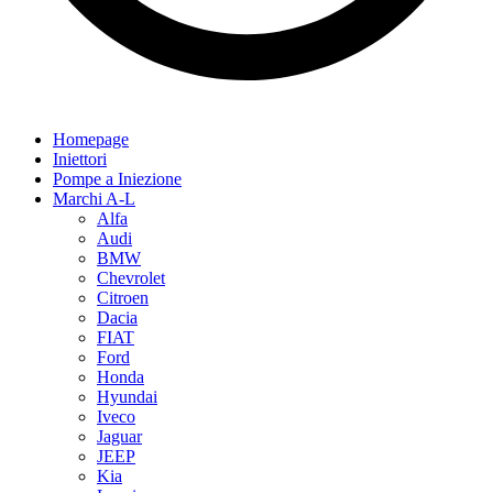
Homepage
Iniettori
Pompe a Iniezione
Marchi A-L
Alfa
Audi
BMW
Chevrolet
Citroen
Dacia
FIAT
Ford
Honda
Hyundai
Iveco
Jaguar
JEEP
Kia