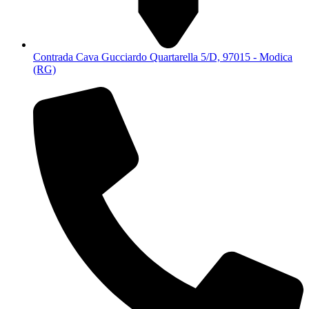
Contrada Cava Gucciardo Quartarella 5/D, 97015 - Modica
(RG)