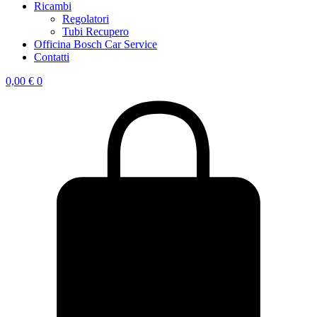
Ricambi
Regolatori
Tubi Recupero
Officina Bosch Car Service
Contatti
0,00
€
0