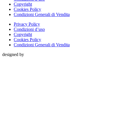
Copyright
Cookies Policy
Condizioni Generali di Vendita
Privacy Policy
Condizioni d’uso
Copyright
Cookies Policy
Condizioni Generali di Vendita
designed by
Close
this
module
Chiusi Per Ferie
Comunichiamo che saremo chiusi per ferie dall’8 al 23