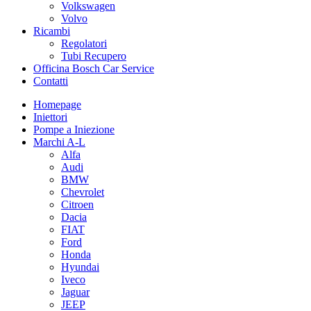
Volkswagen
Volvo
Ricambi
Regolatori
Tubi Recupero
Officina Bosch Car Service
Contatti
Homepage
Iniettori
Pompe a Iniezione
Marchi A-L
Alfa
Audi
BMW
Chevrolet
Citroen
Dacia
FIAT
Ford
Honda
Hyundai
Iveco
Jaguar
JEEP