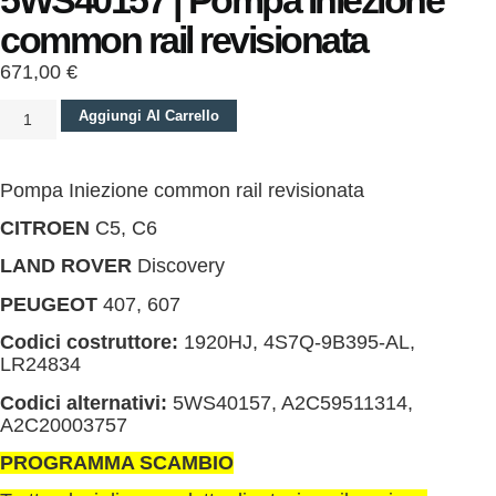
5WS40157 | Pompa Iniezione
common rail revisionata
671,00
€
Aggiungi Al Carrello
Pompa Iniezione common rail revisionata
CITROEN
C5, C6
LAND ROVER
Discovery
PEUGEOT
407, 607
Codici costruttore:
1920HJ, 4S7Q-9B395-AL,
LR24834
Codici alternativi:
5WS40157, A2C59511314,
A2C20003757
PROGRAMMA SCAMBIO